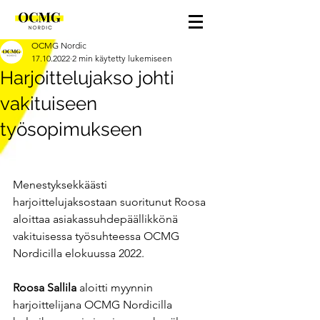
OCMG Nordic
17.10.2022
2 min käytetty lukemiseen
Harjoittelujakso johti
vakituiseen
työsopimukseen
Menestyksekkäästi 
harjoittelujaksostaan suoritunut Roosa 
aloittaa asiakassuhdepäällikkönä 
vakituisessa työsuhteessa OCMG 
Nordicilla elokuussa 2022.
Roosa Sallila 
aloitti myynnin 
harjoittelijana OCMG Nordicilla 