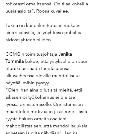
rohkeasti oma itsensä. On tilaa kokeilla 
uusia asioita”, Roosa kuvailee. 
Tukea on kuitenkin Roosan mukaan 
aina saatavilla, ja työyhteisö puhaltaa 
aidosti yhteen hiileen.  
OCMG:n toimitusjohtaja 
Janika 
Tommila 
kokee, että yritykselle on suuri 
etuoikeus saada tarjota uransa 
alkuvaiheessa oleville mahdollisuus 
näyttää, mihin pystyy. 
“Olen ihan aina ollut sitä mieltä, että 
aikasempi työkokemus ei ole tae 
työssä onnistumiselle. Onnistumisen 
määrittelee motivaatio ja asenne. Tästä 
syystä haluan omalta osaltani 
mahdollistaa sen, että mahdollisuuksia 
annetaan ja niitä nähdään”, Janika 