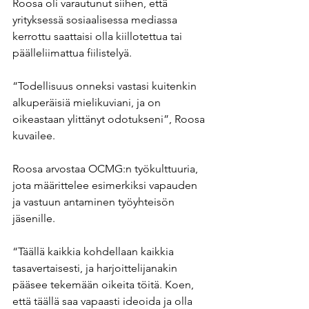
Roosa oli varautunut siihen, että 
yrityksessä sosiaalisessa mediassa 
kerrottu saattaisi olla kiillotettua tai 
päälleliimattua fiilistelyä. 
“Todellisuus onneksi vastasi kuitenkin 
alkuperäisiä mielikuviani, ja on 
oikeastaan ylittänyt odotukseni”, Roosa 
kuvailee. 
Roosa arvostaa OCMG:n työkulttuuria, 
jota määrittelee esimerkiksi vapauden 
ja vastuun antaminen työyhteisön 
jäsenille. 
“Täällä kaikkia kohdellaan kaikkia 
tasavertaisesti, ja harjoittelijanakin 
pääsee tekemään oikeita töitä. Koen, 
että täällä saa vapaasti ideoida ja olla 