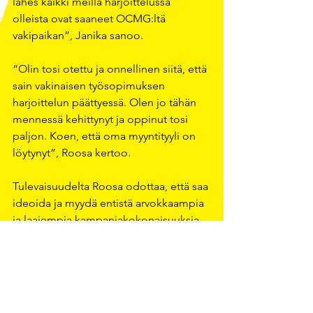
lähes kaikki meillä harjoittelussa 
olleista ovat saaneet OCMG:ltä 
vakipaikan”, Janika sanoo.
“Olin tosi otettu ja onnellinen siitä, että 
sain vakinaisen työsopimuksen 
harjoittelun päättyessä. Olen jo tähän 
mennessä kehittynyt ja oppinut tosi 
paljon. Koen, että oma myyntityyli on 
löytynyt”, Roosa kertoo. 
Tulevaisuudelta Roosa odottaa, että saa 
ideoida ja myydä entistä arvokkaampia 
ja laajempia kampanjakokonaisuuksia. 
Hän suosittelisi OCMG:tä työpaikkana.
“OCMG:llä saan tehdä itselleni 
merkityksellisiä töitä”, Roosa kiteyttää.  